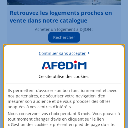
Retrouvez les logements proches en
vente dans notre catalogue
Acheter un logement à DIJON :
Rechercher
Vous souhaitez modifier vos critères de recherche ?
Plus de critères
Continuer sans accepter
Biens similaires à la vente
Ce site utilise des
cookies
.
Logements à DIJON
Ils permettent d’assurer son bon fonctionnement et, avec
Élément 1 sur 3
nos partenaires, de sécuriser votre navigation, d’en
mesurer son audience et de vous proposer des offres
adaptées à vos centres d’intérêts.
Nous conservons vos choix pendant 6 mois. Vous pouvez à
tout moment changer d’avis en cliquant sur le lien
« Gestion des cookies » présent en pied de page du site.