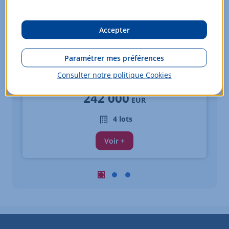
Accepter
Appartements - du 3 au 4 pièces
Paramétrer mes préférences
FONTAINE LES DIJON
Consulter notre politique
Cookies
À partir de
242 000
EUR
4 lots
Voir +
Carousel : Biens similaires à la vente 
Carousel : Biens similaires à la ve
Carousel : Biens similaires à 