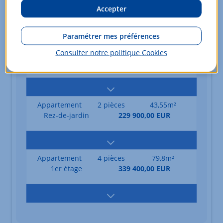
Accepter
Rez-de-jardin
224 900,00 EUR
Paramétrer mes préférences
Appartement
2 pièces
43,55m²
Consulter notre politique
Cookies
Rez-de-jardin
228 500,00 EUR
Appartement
2 pièces
43,55m²
Rez-de-jardin
229 900,00 EUR
Appartement
4 pièces
79,8m²
1er étage
339 400,00 EUR