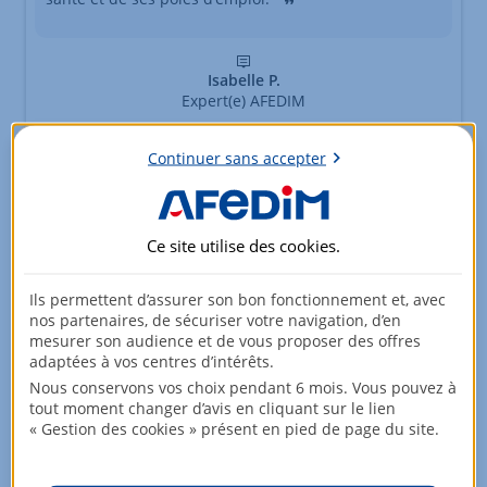
Isabelle P.
Expert(e) AFEDIM
Continuer sans accepter
Les logements disponibles
Logements disponibles
Ce site utilise des
cookies
.
Type
Pièces
Surface
Ils permettent d’assurer son bon fonctionnement et, avec
Etage
Prix
nos partenaires, de sécuriser votre navigation, d’en
mesurer son audience et de vous proposer des offres
adaptées à vos centres d’intérêts.
Appartement
1 pièce
26,9m²
Nous conservons vos choix pendant 6 mois. Vous pouvez à
Rez-de-jardin
151 900,00 EUR
tout moment changer d’avis en cliquant sur le lien
« Gestion des cookies » présent en pied de page du site.
Appartement
2 pièces
41,05m²