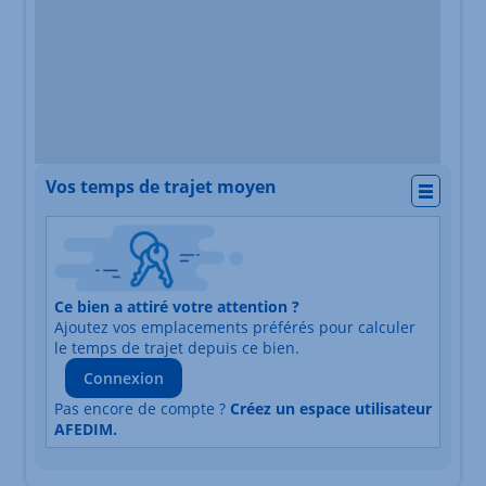
Vos temps de trajet moyen
Actio
Nature du lieu
Ce bien a attiré votre attention ?
Adresse
Ajoutez vos emplacements préférés pour calculer
Durée du trajet en voiture
Durée du trajet en trans
le temps de trajet depuis ce bien.
Connexion
Pas encore de compte ?
Créez un espace utilisateur
AFEDIM.