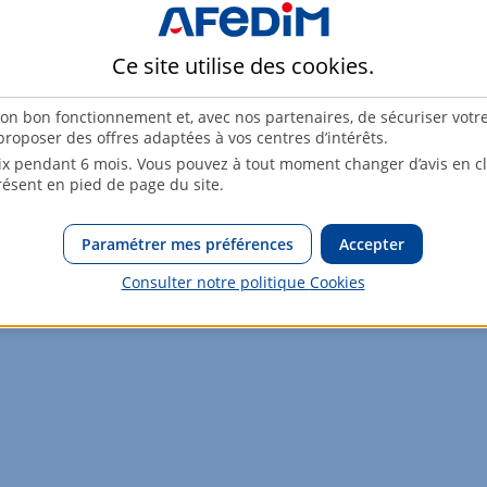
80,3m²
6ème étage
Ce site utilise des
cookies
.
son bon fonctionnement et, avec nos partenaires, de sécuriser votr
roposer des offres adaptées à vos centres d’intérêts.
x pendant 6 mois. Vous pouvez à tout moment changer d’avis en cli
résent en pied de page du site.
osé sont disponibles sur le site Géorisques :
www.georisques.gouv.
Paramétrer mes préférences
Accepter
Consulter notre politique
Cookies