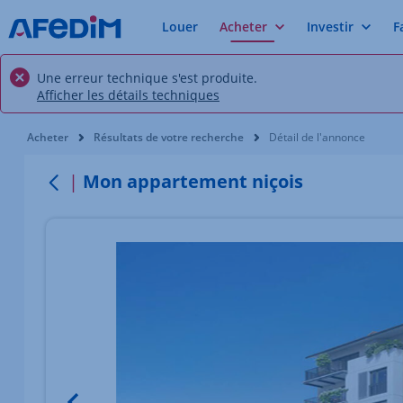
Louer
Acheter
Investir
F
Une erreur technique s'est produite.
Afficher les détails techniques
Vous êtes ici:
Acheter
Résultats de votre recherche
Détail de l'annonce
Mon appartement niçois
Retour
Élément 1 sur 2
Image du bien Afficher l'élément précédent