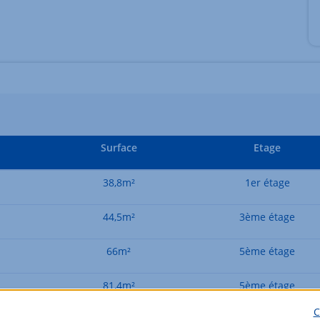
Surface
Etage
38,8m²
1er étage
44,5m²
3ème étage
66m²
5ème étage
81,4m²
5ème étage
C
81,5m²
4ème étage