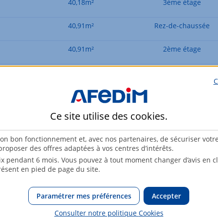
40,18m²
3ème étage
40,91m²
Rez-de-chaussée
40,91m²
2ème étage
40,91m²
3ème étage
C
56,08m²
4ème étage
Ce site utilise des
cookies
.
58,27m²
1er étage
son bon fonctionnement et, avec nos partenaires, de sécuriser votr
58,74m²
2ème étage
roposer des offres adaptées à vos centres d’intérêts.
x pendant 6 mois. Vous pouvez à tout moment changer d’avis en cli
58,74m²
3ème étage
résent en pied de page du site.
Paramétrer mes préférences
Accepter
Voir les logements suivants
Consulter notre politique
Cookies