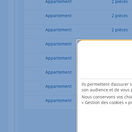
Appartement
2 pièces
Appartement
2 pièces
Appartement
2 pièces
Appartement
2 pièces
Appartement
3 pièces
Appartement
3 pièces
Ils permettent d’assurer 
Appartement
3 pièces
son audience et de vous p
Nous conservons vos choi
Appartement
3 pièces
« Gestion des cookies » p
Les données sont en cours de chargement