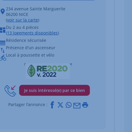
234 avenue Sainte Marguerite
06200 NICE
 du bien Afficher l'élément suivant
(
voir sur la carte
)
Du 2 au 4 pièces
(
13 logements disponibles
)
Résidence sécurisée
Présence d'un ascenseur
Local à poussette et vélo
Je suis intéressé(e) par ce bien
Facebook
X
Whatsapp
Mail
Imprimer
Partager l'annonce :