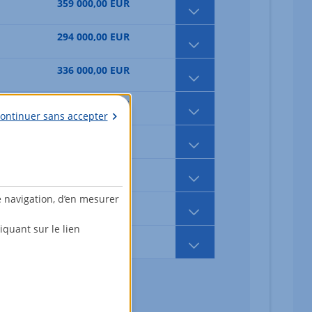
359 000,00 EUR
294 000,00 EUR
336 000,00 EUR
356 000,00 EUR
ontinuer sans accepter
447 000,00 EUR
421 000,00 EUR
e navigation, d’en mesurer
394 000,00 EUR
quant sur le lien
463 000,00 EUR