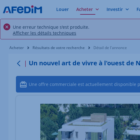
Louer
Acheter
Investir
F
Une erreur technique s'est produite.
Afficher les détails techniques
Vous êtes ici:
Acheter
Résultats de votre recherche
Détail de l'annonce
Un nouvel art de vivre à l'ouest de 
Retour
Une offre commerciale est actuellement disponible 
Élément 1 sur 4