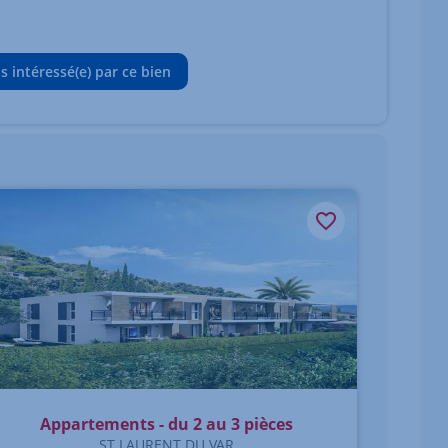
is intéressé(e) par ce bien
Appartements - du 2 au 3 pièces
ST LAURENT DU VAR