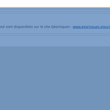
osé sont disponibles sur le site Géorisques :
www.georisques.gouv.