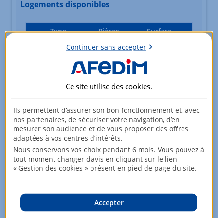
Logements disponibles
Type
Pièces
Surface
Etage
Prix
Continuer sans accepter
Appartement
3 pièces
58,93m²
5ème étage
222 000,00 EUR
Ce site utilise des
cookies
.
Ils permettent d’assurer son bon fonctionnement et, avec
Appartement
3 pièces
58,93m²
nos partenaires, de sécuriser votre navigation, d’en
4ème étage
237 000,00 EUR
mesurer son audience et de vous proposer des offres
adaptées à vos centres d’intérêts.
Nous conservons vos choix pendant 6 mois. Vous pouvez à
tout moment changer d’avis en cliquant sur le lien
« Gestion des cookies » présent en pied de page du site.
Appartement
3 pièces
60,16m²
4ème étage
223 000,00 EUR
Accepter