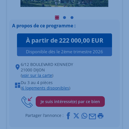
Visuel principal mobile Afficher l'élé
Visuel principal mobile Afficher l
Visuel principal mobile Affich
A propos de ce programme :
À partir de 222 000,00 EUR
Disponible dès le 2ème trimestre 2026
6/12 BOULEVARD KENNEDY
21000 DIJON
(
voir sur la carte
)
Du 3 au 4 pièces
(
6 logements disponibles
)
Je suis intéressé(e) par ce bien
Facebook
X
Whatsapp
Mail
Imprimer
Partager l'annonce :