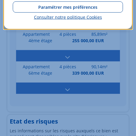
Appartement
4 pièces
75,48m²
Paramétrer mes préférences
5ème étage
249 000,00 EUR
Consulter notre politique
Cookies
Appartement
4 pièces
85,89m²
4ème étage
255 000,00 EUR
Appartement
4 pièces
90,14m²
6ème étage
339 000,00 EUR
Etat des risques
Les informations sur les risques auxquels ce bien est