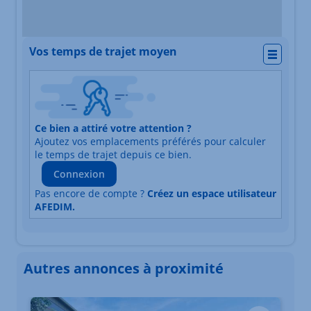
Vos temps de trajet moyen
Actio
Nature du lieu
Ce bien a attiré votre attention ?
Adresse
Ajoutez vos emplacements préférés pour calculer
Durée du trajet en voiture
Durée du trajet en trans
le temps de trajet depuis ce bien.
Connexion
Pas encore de compte ?
Créez un espace utilisateur
AFEDIM.
Autres annonces à proximité
Élément 1 sur 3