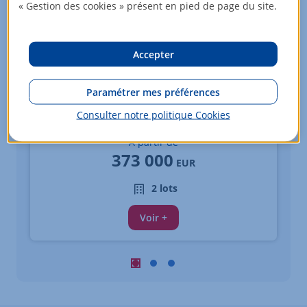
« Gestion des cookies » présent en pied de page du site.
Accepter
Paramétrer mes préférences
Appartements - 4 pièces
Consulter notre politique
Cookies
DIJON
À partir de
373 000
EUR
2 lots
Voir +
Carousel : Biens similaires à la vente 
Carousel : Biens similaires à la ve
Carousel : Biens similaires à 