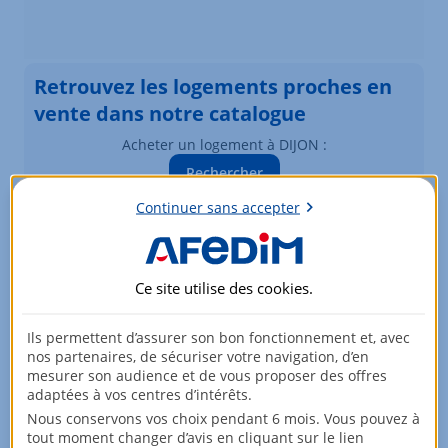
Retrouvez les logements proches en
vente dans notre catalogue
Acheter un logement à DIJON :
Rechercher
Vous souhaitez modifier vos critères de recherche ?
Continuer sans accepter
Plus de critères
Ce site utilise des
cookies
.
Biens similaires à la vente
Logements à DIJON
Ils permettent d’assurer son bon fonctionnement et, avec
nos partenaires, de sécuriser votre navigation, d’en
Élément 1 sur 3
mesurer son audience et de vous proposer des offres
adaptées à vos centres d’intérêts.
Nous conservons vos choix pendant 6 mois. Vous pouvez à
tout moment changer d’avis en cliquant sur le lien