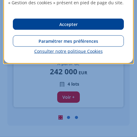
« Gestion des cookies » présent en pied de page du site.
Accepter
Paramétrer mes préférences
Appartements - du 3 au 4 pièces
Consulter notre politique
Cookies
FONTAINE LES DIJON
À partir de
242 000
EUR
4 lots
Voir +
Carousel : Biens similaires à la vente 
Carousel : Biens similaires à la ve
Carousel : Biens similaires à 