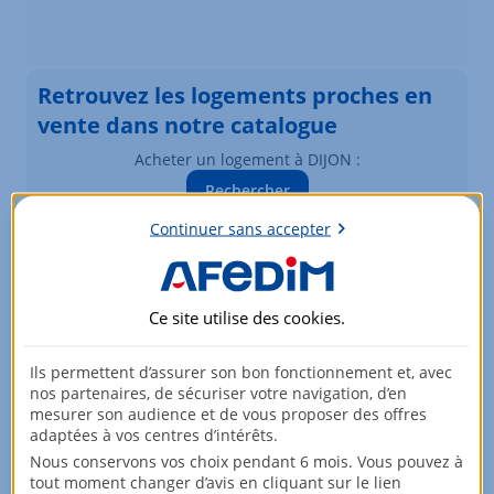
Retrouvez les logements proches en
vente dans notre catalogue
Acheter un logement à DIJON :
Rechercher
Vous souhaitez modifier vos critères de recherche ?
Continuer sans accepter
Plus de critères
Ce site utilise des
cookies
.
Biens similaires à la vente
Logements à DIJON
Ils permettent d’assurer son bon fonctionnement et, avec
nos partenaires, de sécuriser votre navigation, d’en
Élément 1 sur 3
mesurer son audience et de vous proposer des offres
adaptées à vos centres d’intérêts.
Nous conservons vos choix pendant 6 mois. Vous pouvez à
tout moment changer d’avis en cliquant sur le lien