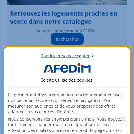
Retrouvez les logements proches en
vente dans notre catalogue
Acheter un logement à DIJON :
Rechercher
Vous souhaitez modifier vos critères de recherche ?
Plus de critères
Continuer sans accepter
Biens similaires à la vente
Ce site utilise des
cookies
.
Logements à DIJON
Ils permettent d’assurer son bon fonctionnement et, avec
Élément 1 sur 3
nos partenaires, de sécuriser votre navigation, d’en
mesurer son audience et de vous proposer des offres
adaptées à vos centres d’intérêts.
Nous conservons vos choix pendant 6 mois. Vous pouvez à
tout moment changer d’avis en cliquant sur le lien
« Gestion des cookies » présent en pied de page du site.