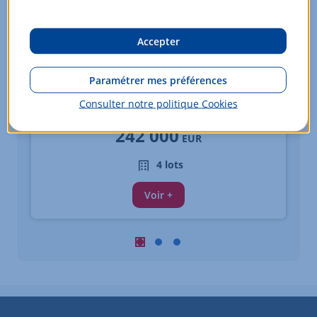
Accepter
Appartements - du 3 au 4 pièces
Paramétrer mes préférences
FONTAINE LES DIJON
Consulter notre politique
Cookies
À partir de
242 000
EUR
4 lots
Voir +
Carousel : Biens similaires à la vente 
Carousel : Biens similaires à la ve
Carousel : Biens similaires à 