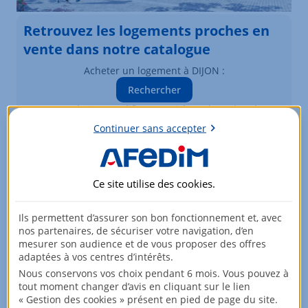
Retrouvez les logements proches en
vente dans notre catalogue
Acheter un logement à DIJON :
Rechercher
Vous souhaitez modifier vos critères de recherche ?
Plus de critères
Continuer sans accepter
Biens similaires à la vente
Ce site utilise des
cookies
.
Logements à DIJON
Ils permettent d’assurer son bon fonctionnement et, avec
Élément 1 sur 3
nos partenaires, de sécuriser votre navigation, d’en
mesurer son audience et de vous proposer des offres
adaptées à vos centres d’intérêts.
Nous conservons vos choix pendant 6 mois. Vous pouvez à
tout moment changer d’avis en cliquant sur le lien
« Gestion des cookies » présent en pied de page du site.