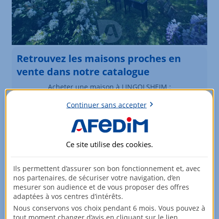
Retrouvez les maisons proches en
vente dans notre catalogue
Acheter une maison à LINGOLSHEIM :
Rechercher
Continuer sans accepter
Vous souhaitez modifier vos critères de recherche ?
Plus de critères
Ce site utilise des
cookies
.
Biens similaires à la vente
Ils permettent d’assurer son bon fonctionnement et, avec
Maisons à LINGOLSHEIM
nos partenaires, de sécuriser votre navigation, d’en
mesurer son audience et de vous proposer des offres
Élément 1 sur 1
adaptées à vos centres d’intérêts.
Nous conservons vos choix pendant 6 mois. Vous pouvez à
tout moment changer d’avis en cliquant sur le lien