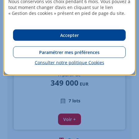
Nous conservons vos choix pendant 6 mois. Vous pouvez à
tout moment changer d’avis en cliquant sur le lien
« Gestion des cookies » présent en pied de page du site.
Accepter
Paramétrer mes préférences
Appartements - 1 pièce
Consulter notre politique
Cookies
PARIS 13
À partir de
349 000
EUR
7 lots
Voir +