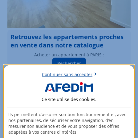
Retrouvez les appartements proches
en vente dans notre catalogue
Acheter un appartement à PARIS :
Rechercher
Vous souhaitez modifier vos critères de recherche ?
Continuer sans accepter
Plus de critères
Ce site utilise des
cookies
.
Biens similaires à la vente
Appartements à PARIS
Ils permettent d’assurer son bon fonctionnement et, avec
nos partenaires, de sécuriser votre navigation, d’en
Élément 1 sur 3
mesurer son audience et de vous proposer des offres
adaptées à vos centres d’intérêts.