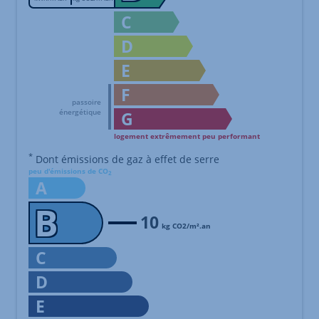
C
D
E
F
G
logement extrêmement peu performant
Échelle de performance énergétique s'étalant du niveau A, co
*
Dont émissions de gaz à effet de serre
peu d'émissions de CO
2
A
B
10
kg CO2/m².an
C
D
E