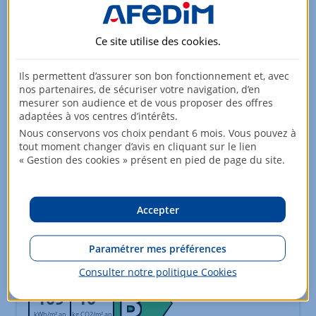
Surfaces
Ce site utilise des
cookies
.
Surface : 61.61 m²
Surface Carrez : 61.61 m²
Ils permettent d’assurer son bon fonctionnement et, avec
nos partenaires, de sécuriser votre navigation, d’en
Surface du séjour : 20.66 m²
mesurer son audience et de vous proposer des offres
adaptées à vos centres d’intérêts.
Nous conservons vos choix pendant 6 mois. Vous pouvez à
Agréments
tout moment changer d’avis en cliquant sur le lien
Cave
« Gestion des cookies » présent en pied de page du site.
Fenêtre : Double
Accepter
Bilan énergétique
Paramétrer mes préférences
logement extrêmement performant
A
Consulter notre politique
Cookies
consommation
émissions
(énergie primaire)
B
*
109
10
kWh/m².an
kg CO2/m².an