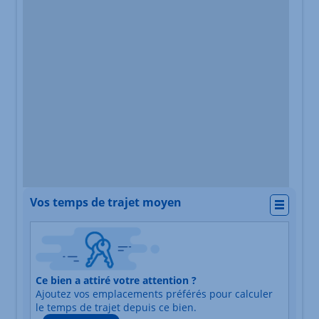
Vos temps de trajet moyen
Actio
Nature du lieu
Ce bien a attiré votre attention ?
Adresse
Ajoutez vos emplacements préférés pour calculer
Durée du trajet en voiture
Durée du trajet en trans
le temps de trajet depuis ce bien.