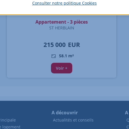
Consulter notre politique
Cookies
Appartement - 3 pièces
ST HERBLAIN
215 000
EUR
58.1 m²
Voir +
A découvrir
A
incipale
Actualités et conseils
Q
de logement
C