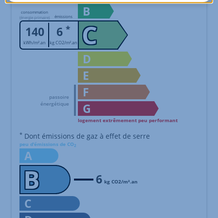
B
consommation
émissions
(énergie primaire)
C
*
140
6
kWh/m².an
kg CO2/m².an
D
E
F
G
logement extrêmement peu performant
Échelle de performance énergétique s'étalant du niveau A, co
*
Dont émissions de gaz à effet de serre
peu d'émissions de CO
2
A
B
6
kg CO2/m².an
C