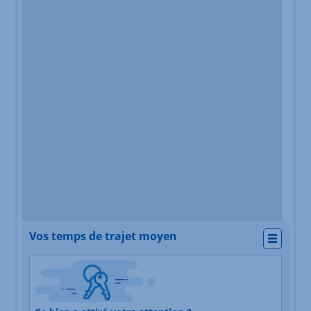
Vos temps de trajet moyen
Actio
Nature du lieu