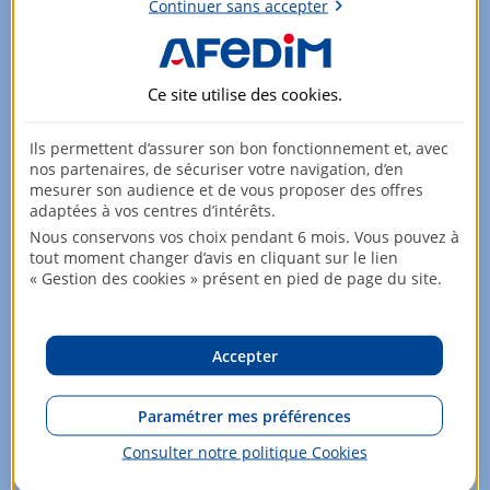
Nombre total de lots de la copropriété : 138
Continuer sans accepter
Surfaces
Surface : 40.19 m²
Ce site utilise des
cookies
.
Surface Carrez : 40.19 m²
Ils permettent d’assurer son bon fonctionnement et, avec
nos partenaires, de sécuriser votre navigation, d’en
Surface du séjour : 22 m²
mesurer son audience et de vous proposer des offres
adaptées à vos centres d’intérêts.
Agréments
Nous conservons vos choix pendant 6 mois. Vous pouvez à
tout moment changer d’avis en cliquant sur le lien
Balcon
« Gestion des cookies » présent en pied de page du site.
Local à Velo
Fenêtre : Double
Accepter
Bilan énergétique
Paramétrer mes préférences
Consulter notre politique
Cookies
logement extrêmement performant
A