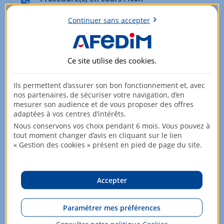
(* articles 29-1 A et 29-1 loi n° 65-557 et article L 615-6 loi
Continuer sans accepter
n°2014-366)
Nombre total de lots de la copropriété : 126
Ce site utilise des
cookies
.
Surfaces
Surface : 67.8 m²
Ils permettent d’assurer son bon fonctionnement et, avec
nos partenaires, de sécuriser votre navigation, d’en
Surface Carrez : 67.55 m²
mesurer son audience et de vous proposer des offres
adaptées à vos centres d’intérêts.
Surface du séjour : 24.15 m²
Nous conservons vos choix pendant 6 mois. Vous pouvez à
tout moment changer d’avis en cliquant sur le lien
Agréments
« Gestion des cookies » présent en pied de page du site.
Balcon
Cave
Accepter
Fenêtre : Double
Paramétrer mes préférences
Bilan énergétique
Consulter notre politique
Cookies