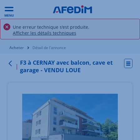
MENU
Une erreur technique s'est produite.
Afficher les détails techniques
Vous êtes ici:
Acheter
Détail de l'annonce
F3 à CERNAY avec balcon, cave et
Actio
Retour
garage - VENDU LOUE
Élément 1 sur 10