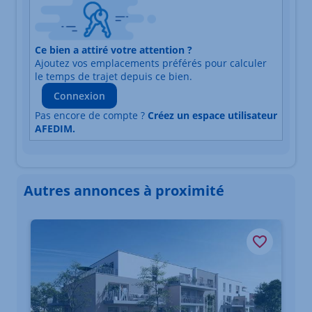
Nature du lieu
Ce bien a attiré votre attention ?
Adresse
Ajoutez vos emplacements préférés pour calculer
Durée du trajet en voiture
Durée du trajet en trans
le temps de trajet depuis ce bien.
Connexion
Pas encore de compte ?
Créez un espace utilisateur
AFEDIM.
Autres annonces à proximité
Élément 1 sur 3