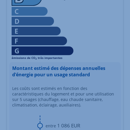
C
D
E
F
G
émissions de CO
très importantes
2
Échelle d'émissions des gaz à effet de serre s'étalant du niv
Montant estimé des dépenses annuelles
d'énergie pour un usage standard
Les coûts sont estimés en fonction des
caractéristiques du logement et pour une utilisation
sur 5 usages (chauffage, eau chaude sanitaire,
climatisation, éclairage, auxiliaires).
1 086 EUR
entre