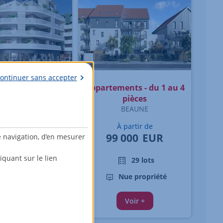
ontinuer sans accepter
ment - 3 pièces
Appartements - du 1 au 4
AURENT DU VAR
pièces
BEAUNE
0 830
EUR
À partir de
99 000
EUR
e navigation, d’en mesurer
5ème étage
quant sur le lien
29 lots
64,23 m²
Nue propriété
Nue propriété
Voir +
Voir +