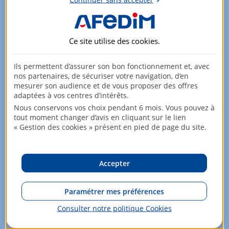
Ce site utilise des
cookies
.
Ils permettent d’assurer son bon fonctionnement et, avec
Appartements - du 3 au 4 pièces
nos partenaires, de sécuriser votre navigation, d’en
TINQUEUX
mesurer son audience et de vous proposer des offres
adaptées à vos centres d’intérêts.
À partir de
Nous conservons vos choix pendant 6 mois. Vous pouvez à
275 000
EUR
tout moment changer d’avis en cliquant sur le lien
« Gestion des cookies » présent en pied de page du site.
4 lots
LMNP avec Pack meublé
Accepter
Jeanbrun intermédiaire
RE2020
Paramétrer mes préférences
Voir +
Consulter notre politique
Cookies