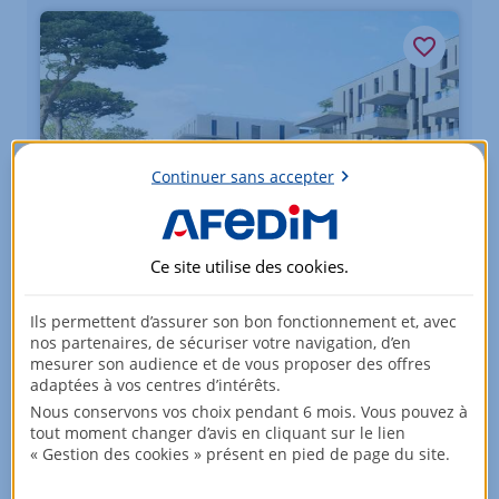
Continuer sans accepter
Ce site utilise des
cookies
.
Appartements - du 3 au 5 pièces
MARSEILLE 08
Ils permettent d’assurer son bon fonctionnement et, avec
À partir de
nos partenaires, de sécuriser votre navigation, d’en
482 000
EUR
mesurer son audience et de vous proposer des offres
adaptées à vos centres d’intérêts.
21 lots
Nous conservons vos choix pendant 6 mois. Vous pouvez à
tout moment changer d’avis en cliquant sur le lien
« Gestion des cookies » présent en pied de page du site.
Voir +