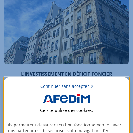
L’INVESTISSEMENT EN DÉFICIT FONCIER
Il s’agit d’un
investissement locatif
qui consiste à rénover un
Continuer sans accepter
bien afin de
déduire fiscalement
le montant des travaux et
les charges d’entretien.
En savoir plus
Ce site utilise des
cookies
.
Ils permettent d’assurer son bon fonctionnement et, avec
nos partenaires, de sécuriser votre navigation, d’en