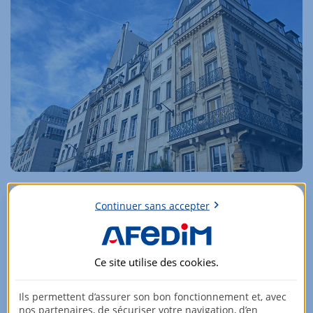
L’INVESTISSEMENT EN DÉFICIT FONCIER
Continuer sans accepter
Il s’agit d’un
investissement locatif
qui consiste à rénover un
bien afin de
déduire fiscalement
le montant des travaux et
les charges d’entretien.
Ce site utilise des
cookies
.
En savoir plus
Ils permettent d’assurer son bon fonctionnement et, avec
nos partenaires, de sécuriser votre navigation, d’en