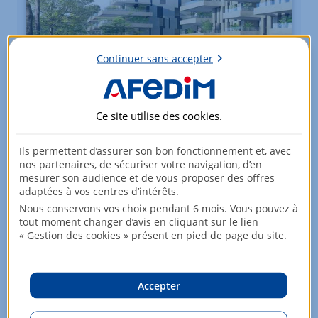
Continuer sans accepter
Appartements - du 3 au 5 pièces
MARSEILLE 08
Ce site utilise des
cookies
.
À partir de
482 000
EUR
Ils permettent d’assurer son bon fonctionnement et, avec
nos partenaires, de sécuriser votre navigation, d’en
21 lots
mesurer son audience et de vous proposer des offres
adaptées à vos centres d’intérêts.
Voir +
Nous conservons vos choix pendant 6 mois. Vous pouvez à
tout moment changer d’avis en cliquant sur le lien
« Gestion des cookies » présent en pied de page du site.
Accepter